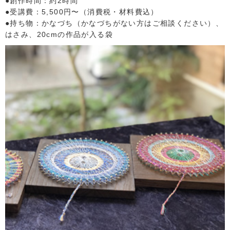
●創作時間：約2時間
●受講費：5,500円〜（消費税・材料費込）
●持ち物：かなづち（かなづちがない方はご相談ください）、
はさみ、20cmの作品が入る袋